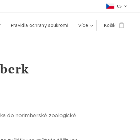
CS
y
Pravidla ochrany soukromí
Více
Košík
berk
tka do norimberské zoologické