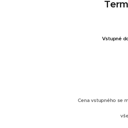
Term
Vstupné do
Cena vstupného se mů
vš