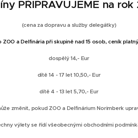
íny PŘIPRAVUJEME na rok
(cena za dopravu a služby delegátky)
 ZOO a Delfinária při skupině nad 15 osob, ceník platn
dospělý 14,- Eur
dítě 14 - 17 let 10,50,- Eur
dítě 4 - 13 let 5,70,- Eur
že změnit, pokud ZOO a Delfinárium Norimberk upraví j
echny výlety se řídí všeobecnými obchodními podmínk