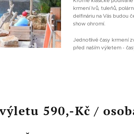
Kromě klasické podívané z
krmení lvů, tuleňů, polá
delfináriu na Vás budou če
show ohromí.
Jednotlivé časy krmení z
před naším výletem - čas
tu 590,-Kč / osoba