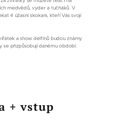
a zvířátky se můžete těšit i na
rních medvědů, vyder a tučňáků. V
kat 4 úžasní skokani, kteří Vás svojí
vířátek a show delfínů budou známy
y se přizpůsobují danému období.
 + vstup