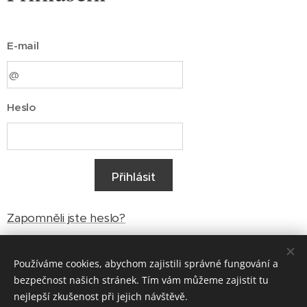
E-mail
Heslo
Přihlásit
Zapomněli jste heslo?
Používáme cookies, abychom zajistili správné fungování a
bezpečnost našich stránek. Tím vám můžeme zajistit tu
Vytvořeno službou
Webnode
Cookies
nejlepší zkušenost při jejich návštěvě.