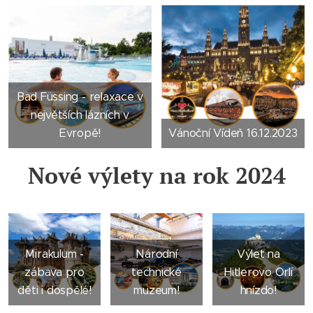
Bad Füssing - relaxace v
největších lázních v
Evropě!
Vánoční Vídeň 16.12.2023
Nové výlety na rok 2024
Mirakulum -
Národní
Výlet na
zábava pro
technické
Hitlerovo Orlí
děti i dospělé!
muzeum!
hnízdo!