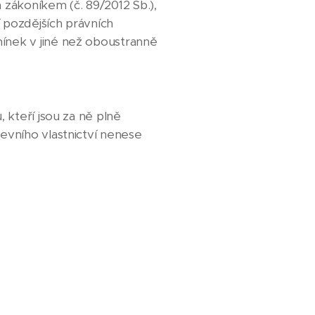
 zákoníkem (č. 89/2012 Sb.),
í pozdějších právních
ínek v jiné než oboustranně
 kteří jsou za ně plně
evního vlastnictví nenese