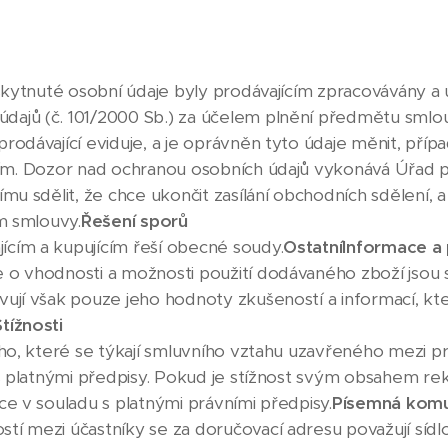
poskytnuté osobní údaje byly prodávajícím zpracovávány a
ajů (č. 101/2000 Sb.) za účelem plnění předmětu smlou
rodávající eviduje, a je oprávněn tyto údaje měnit, pří
áním. Dozor nad ochranou osobních údajů vykonává Úřad 
ímu sdělit, že chce ukončit zasílání obchodních sdělení, 
ím smlouvy.
Řešení sporů
cím a kupujícím řeší obecné soudy.
Ostatní
Informace a
 o vhodnosti a možnosti použití dodávaného zboží jsou 
ují však pouze jeho hodnoty zkušeností a informací, kter
Stížnosti
ího, které se týkají smluvního vztahu uzavřeného mezi pr
 s platnými předpisy. Pokud je stížnost svým obsahem re
ce v souladu s platnými právními předpisy.
Písemná kom
tí mezi účastníky se za doručovací adresu považují sídlo