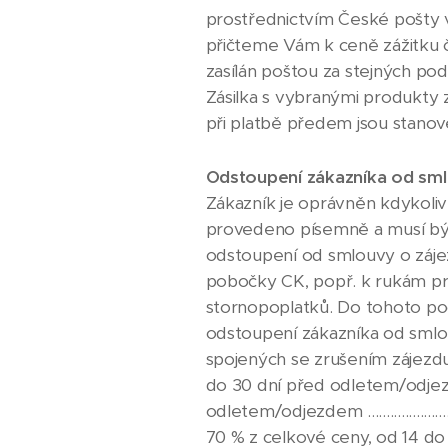
prostřednictvím České pošty v
přičteme Vám k ceně zážitku č
zasílán poštou za stejných po
Zásilka s vybranými produkty
při platbě předem jsou stanove
Odstoupení zákazníka od sml
Zákazník je oprávněn kdykoli
provedeno písemně a musí být
odstoupení od smlouvy o zájez
pobočky CK, popř. k rukám pr
stornopoplatků. Do tohoto po
odstoupení zákazníka od smlou
spojených se zrušením zájezd
do 30 dní před odletem/odjezdem ....
odletem/odjezdem ....................
70 % z celkové ceny, od 14 do 7 d