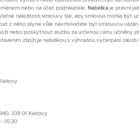
 jménem nebo na účet podnikatele.
Nabídka
je právní je
tatné náležitosti smlouvy tak, aby smlouva mohla být 
d z něho plyne vůle navrhovatele být smlouvou vázán, b
boží nebo poskytnout službu za určenou cenu učiněný při
stavením zboží je nabídkou s výhradou vyčerpání zásob 
 Klatovy
940, 339 01 Klatovy
 –15:30