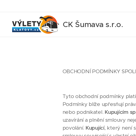
CK Šumava s.r.o.
OBCHODNÍ PODMÍNKY SPOLEČ
Tyto obchodní podmínky platí
Podmínky blíže upřesňují práva
nebo podnikatel.
Kupujícím s
uzavírání a plnění smlouvy ne
povolání.
Kupující
, který není 
smlouvy související s vlastní