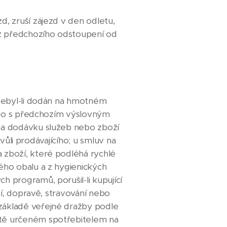
, zruší zájezd v den odletu,
ez předchozího odstoupení od
 nebyl-li dodán na hmotném
ošlo s předchozím výslovným
na dodávku služeb nebo zboží
 vůli prodávajícího; u smluv na
 zboží, které podléhá rychlé
ého obalu a z hygienických
 programů, porušil-li kupující
ní, dopravě, stravování nebo
základě veřejné dražby podle
stě určeném spotřebitelem na