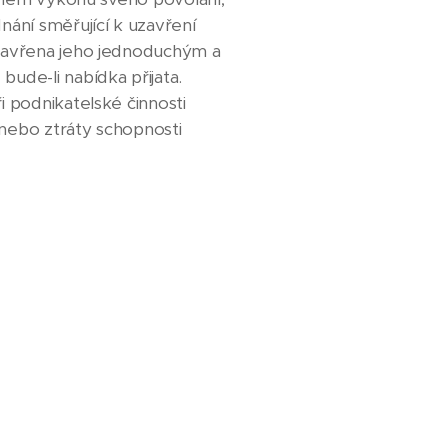
dnání směřující k uzavření
uzavřena jeho jednoduchým a
ude-li nabídka přijata.
 podnikatelské činnosti
nebo ztráty schopnosti