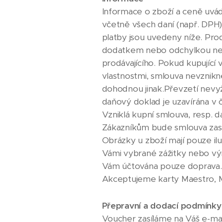
Informace o zboží a ceně uvád
včetně všech daní (např. DPH)
platby jsou uvedeny níže. Prod
dodatkem nebo odchylkou není 
prodávajícího. Pokud kupující v
vlastnostmi, smlouva nevznikne
dohodnou jinak.Převzetí nevyž
daňový doklad je uzavírána v 
Vzniklá kupní smlouva, resp. 
Zákazníkům bude smlouva zasl
Obrázky u zboží mají pouze il
Vámi vybrané zážitky nebo vý
Vám účtována pouze doprava. 
Akceptujeme karty Maestro, M
Přepravní a dodací podmínky
Voucher zasíláme na Váš e-ma