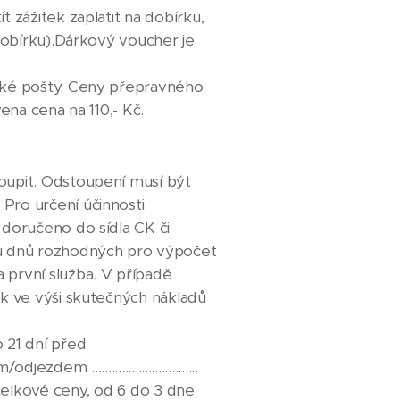
 zážitek zaplatit na dobírku,
dobírku).Dárkový voucher je
ské pošty. Ceny přepravného
ena cena na 110,- Kč.
oupit. Odstoupení musí být
Pro určení účinnosti
doručeno do sídla CK či
tu dnů rozhodných pro výpočet
první služba. V případě
k ve výši skutečných nákladů
 do 21 dní před
em ................................
% z celkové ceny, od 6 do 3 dne