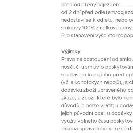
před odletem/odjezdem ...............
od 2 dní před odletem/odjezde
nedostaví se k odletu, nebo o
smlouvy 100% z celkové ceny 
Pro stanovení výše stornopopl
Výjimky
Právo na odstoupení od smlouv
nosiči, či u smluv o poskytov
souhlasem kupujícího před up
(vč. alkoholických nápojů), jej
dodávku zboží upraveného podl
zkáze, u zboží, které bylo ne
důvodů je nelze vrátit; u dod
jejich původní obal; u dodávky
využití volného času poskyto
zákona upravujícího veřejné 