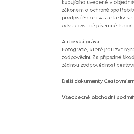
kupujícího uvedené v objednáv
zákonem o ochraně spotřebitele
předpisů.Smlouva a otázky so
odsouhlasené písemné formě 
Autorská práva
Fotografie, které jsou zveřejn
zodpovědní. Za případné škody
žádnou zodpovědnost cestovn
Další dokumenty
Cestovní s
Všeobecné obchodní podmí