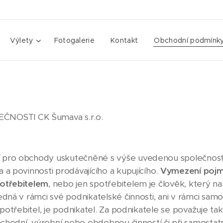
Výlety
Fotogalerie
Kontakt
Obchodní podmínk
NOSTI CK Šumava s.r.o.
 pro obchody uskutečněné s výše uvedenou společnost
 a povinnosti prodávajícího a kupujícího.
Vymezení poj
potřebitelem
, nebo jen spotřebitelem je člověk, který na 
jedná v rámci své podnikatelské činnosti, ani v rámci s
spotřebitel, je podnikatel. Za podnikatele se považuje ta
 obchodní, výrobní nebo obdobnou činností či při samost