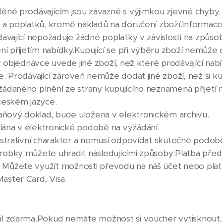
ěné prodávajícím jsou závazné s výjimkou zjevné chyby
 a poplatků, kromě nákladů na doručení zboží.Informac
ávající nepožaduje žádné poplatky v závislosti na způsobu
přijetím nabídky.Kupující se při výběru zboží nemůže 
 objednávce uvede jiné zboží, než které prodávající nabíz
. Prodávající zároveň nemůže dodat jiné zboží, než si kup
ádaného plnění ze strany kupujícího neznamená přijetí n
českém jazyce.
daňový doklad, bude uložena v elektronickém archivu.
ána v elektronické podobě na vyžádání.
ustrativní charakter a nemusí odpovídat skutečné podob
robky můžete uhradit následujícími způsoby:Platba pře
Můžete využít možnosti převodu na náš účet nebo platb
aster Card, Visa.
il zdarma.Pokud nemáte možnost si voucher vytisknout