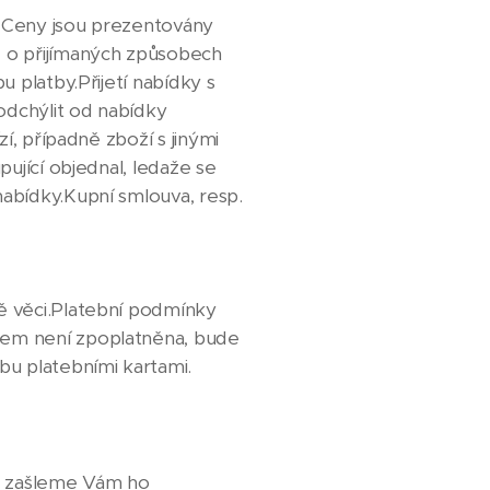
. Ceny jsou prezentovány
e o přijímaných způsobech
 platby.Přijetí nabídky s
odchýlit od nabídky
í, případně zboží s jinými
ující objednal, ledaže se
abídky.Kupní smlouva, resp.
ě věci.Platební podmínky
dem není zpoplatněna, bude
u platebními kartami.
, zašleme Vám ho