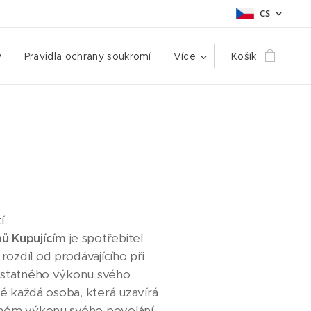
CS
y
Pravidla ochrany soukromí
Více
Košík
í.
mů
Kupujícím
je spotřebitel
rozdíl od prodávajícího při
amostatného výkonu svého
ké každá osoba, která uzavírá
atném výkonu svého povolání,