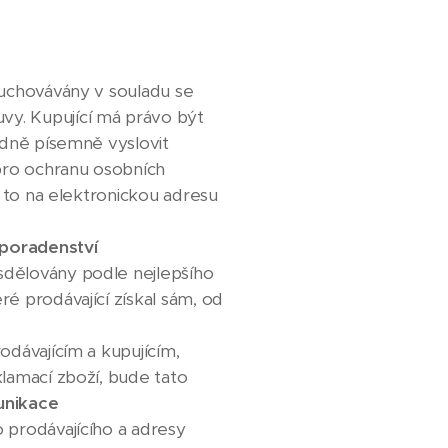
 uchovávány v souladu se
vy. Kupující má právo být
padně písemně vyslovit
pro ochranu osobních
a to na elektronickou adresu
 poradenství
sdělovány podle nejlepšího
é prodávající získal sám, od
odávajícím a kupujícím,
klamací zboží, bude tato
unikace
 prodávajícího a adresy