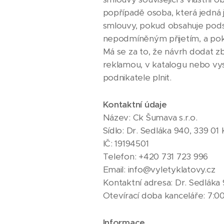
popřípadě osoba, která jedná
smlouvy, pokud obsahuje pods
nepodmíněným přijetím, a poku
Má se za to, že návrh dodat z
reklamou, v katalogu nebo vy
podnikatele plnit.
Kontaktní údaje
Název: Ck Šumava s.r.o.
Sídlo: Dr. Sedláka 940, 339 01
IČ: 19194501
Telefon: +420 731 723 996
Email: info@vyletyklatovy.cz
Kontaktní adresa: Dr. Sedláka 
Otevírací doba kanceláře: 7:00
Informace