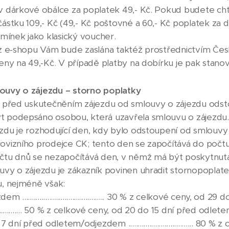
 dárkové obálce za poplatek 49,- Kč. Pokud budete chtít
ástku 109,- Kč (49,- Kč poštovné a 60,- Kč poplatek za 
dmínek jako klasický voucher.
 z e-shopu Vám bude zaslána taktéž prostřednictvím Če
ny na 49,-Kč. V případě platby na dobírku je pak stanov
ouvy o zájezdu – storno poplatky
v před uskutečněním zájezdu od smlouvy o zájezdu odst
 podepsáno osobou, která uzavřela smlouvu o zájezdu. 
du je rozhodující den, kdy bylo odstoupení od smlouvy 
ovizního prodejce CK; tento den se započítává do poč
čtu dnů se nezapočítává den, v němž má být poskytnuta 
vy o zájezdu je zákazník povinen uhradit stornopoplate
u, nejméně však:
....................................... 30 % z celkové ceny, od 29
............. 50 % z celkové ceny, od 20 do 15 dní před odletem/odjezd
ní před odletem/odjezdem .................................. 80 