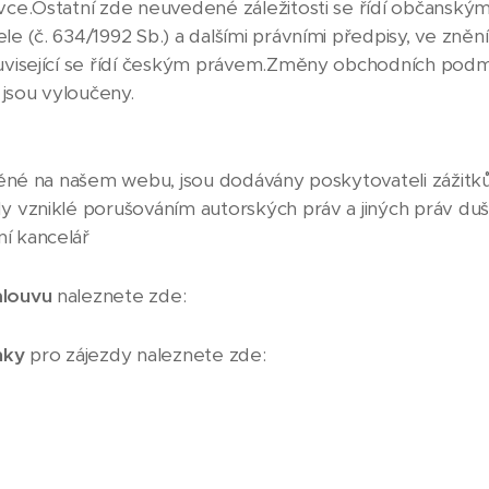
ce.Ostatní zde neuvedené záležitosti se řídí občanským
 (č. 634/1992 Sb.) a dalšími právními předpisy, ve zněn
uvisející se řídí českým právem.Změny obchodních podm
jsou vyloučeny.
ěné na našem webu, jsou dodávány poskytovateli zážitků,
 vzniklé porušováním autorských práv a jiných práv duš
í kancelář
mlouvu
naleznete zde:
nky
pro zájezdy naleznete zde: