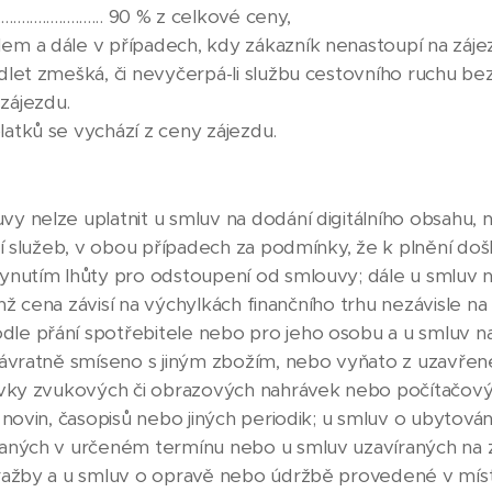
.................... 90 % z celkové ceny,
m a dále v případech, kdy zákazník nenastoupí na zájezd
dlet zmešká, či nevyčerpá-li službu cestovního ruchu b
zájezdu.
atků se vychází z ceny zájezdu.
y nelze uplatnit u smluv na dodání digitálního obsahu,
ání služeb, v obou případech za podmínky, že k plnění d
lynutím lhůty pro odstoupení od smlouvy; dále u smluv 
ichž cena závisí na výchylkách finančního trhu nezávisle na
e přání spotřebitele nebo pro jeho osobu a u smluv na
návratně smíseno s jiným zbožím, nebo vyňato z uzavřen
ávky zvukových či obrazových nahrávek nebo počítačových
 novin, časopisů nebo jiných periodik; u smluv o ubytová
vaných v určeném termínu nebo u smluv uzavíraných na 
dražby a u smluv o opravě nebo údržbě provedené v mí