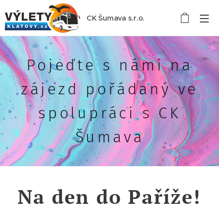
CK Šumava s.r.o.
Pojeďte s námi na
zájezd pořádaný ve
spolupráci s CK
Šumava
Na den do Paříže!