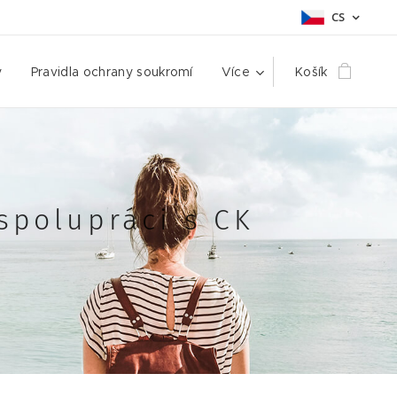
CS
y
Pravidla ochrany soukromí
Více
Košík
spolupráci s CK