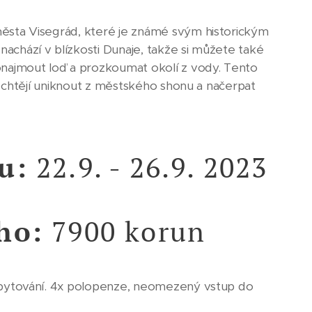
ěsta Visegrád, které je známé svým historickým
achází v blízkosti Dunaje, takže si můžete také
onajmout loď a prozkoumat okolí z vody. Tento
ří chtějí uniknout z městského shonu a načerpat
u:
22.9. - 26.9. 2023
ho:
7900 korun
 ubytování. 4x polopenze, neomezený vstup do