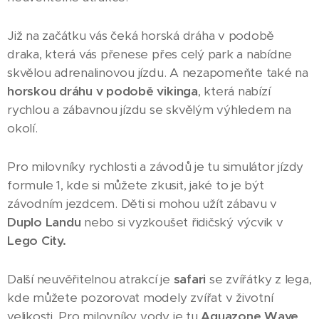
Již na začátku vás čeká horská dráha v podobě
draka, která vás přenese přes celý park a nabídne
skvělou adrenalinovou jízdu. A nezapomeňte také na
horskou dráhu
v podobě vikinga
, která nabízí
rychlou a zábavnou jízdu se skvělým výhledem na
okolí.
Pro milovníky rychlosti a závodů je tu simulátor jízdy
formule 1, kde si můžete zkusit, jaké to je být
závodním jezdcem. Děti si mohou užít zábavu v
Duplo Landu
nebo si vyzkoušet řidičský výcvik v
Lego City.
Další neuvěřitelnou atrakcí je
safari
se zvířátky z lega,
kde můžete pozorovat modely zvířat v životní
velikosti. Pro milovníky vody je tu
Aquazone Wave