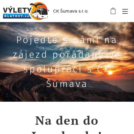
CK Šumava s.r.o.
Pojeďte s námi na
zájezd pořádaný ve
spolupráci s CK
Šumava
Na den do